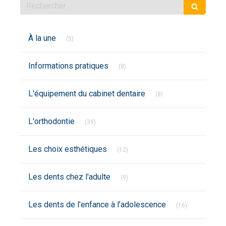
Rechercher
Articles Count
À la une
(5)
Articles Count
Informations pratiques
(8)
Articles Count
L'équipement du cabinet dentaire
(8)
Articles Count
L'orthodontie
(39)
Articles Count
Les choix esthétiques
(12)
Articles Count
Les dents chez l'adulte
(9)
Articles Coun
Les dents de l’enfance à l’adolescence
(16)