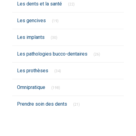
Articles Count
Les dents et la santé
(22)
Articles Count
Les gencives
(19)
Articles Count
Les implants
(30)
Articles Count
Les pathologies bucco-dentaires
(26)
Articles Count
Les prothèses
(34)
Articles Count
Omnipratique
(198)
Articles Count
Prendre soin des dents
(21)