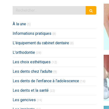
Rechercher
Articles Count
À la une
(5)
Articles Count
Informations pratiques
(8)
Articles Count
L'équipement du cabinet dentaire
(8)
Articles Count
L'orthodontie
(39)
Articles Count
Les choix esthétiques
(12)
Articles Count
Les dents chez l'adulte
(9)
Articles Count
Les dents de l’enfance à l’adolescence
(16)
Articles Count
Les dents et la santé
(22)
Articles Count
Les gencives
(19)
Articles Count