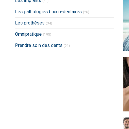
Les implants
(30)
Articles Count
Les pathologies bucco-dentaires
(26)
Articles Count
Les prothèses
(34)
Articles Count
Omnipratique
(198)
Articles Count
Prendre soin des dents
(21)