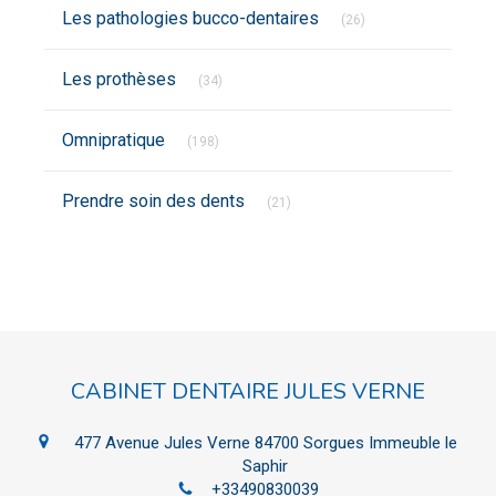
Articles Count
Les pathologies bucco-dentaires
(26)
Articles Count
Les prothèses
(34)
Articles Count
Omnipratique
(198)
Articles Count
Prendre soin des dents
(21)
CABINET DENTAIRE JULES VERNE
477 Avenue Jules Verne
84700
Sorgues
Immeuble le
Saphir
+33490830039