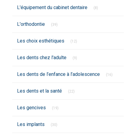
Articles Count
L'équipement du cabinet dentaire
(8)
Articles Count
L'orthodontie
(39)
Articles Count
Les choix esthétiques
(12)
Articles Count
Les dents chez l'adulte
(9)
Articles Coun
Les dents de l’enfance à l’adolescence
(16)
Articles Count
Les dents et la santé
(22)
Articles Count
Les gencives
(19)
Articles Count
Les implants
(30)