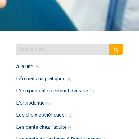
Rechercher
Articles Count
À la une
(5)
Articles Count
Informations pratiques
(8)
Articles Count
L'équipement du cabinet dentaire
(8)
Articles Count
L'orthodontie
(39)
Articles Count
Les choix esthétiques
(12)
Articles Count
Les dents chez l'adulte
(9)
Articles Count