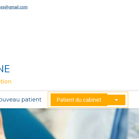
gues@gmail.com
NE
tion
ouveau patient
Patient du cabinet