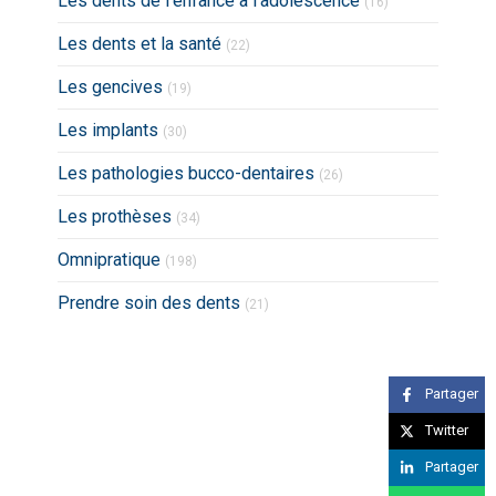
Les dents de l’enfance à l’adolescence
(16)
Articles Count
Les dents et la santé
(22)
Articles Count
Les gencives
(19)
Articles Count
Les implants
(30)
Articles Count
Les pathologies bucco-dentaires
(26)
Articles Count
Les prothèses
(34)
Articles Count
Omnipratique
(198)
Articles Count
Prendre soin des dents
(21)
Partager
Twitter
Partager