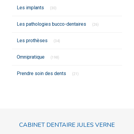
Articles Count
Les implants
(30)
Articles Count
Les pathologies bucco-dentaires
(26)
Articles Count
Les prothèses
(34)
Articles Count
Omnipratique
(198)
Articles Count
Prendre soin des dents
(21)
CABINET DENTAIRE JULES VERNE