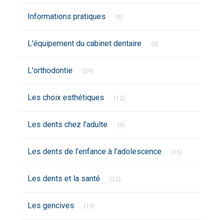
Articles Count
Informations pratiques
(8)
Articles Count
L'équipement du cabinet dentaire
(8)
Articles Count
L'orthodontie
(39)
Articles Count
Les choix esthétiques
(12)
Articles Count
Les dents chez l'adulte
(9)
Articles Coun
Les dents de l’enfance à l’adolescence
(16)
Articles Count
Les dents et la santé
(22)
Articles Count
Les gencives
(19)